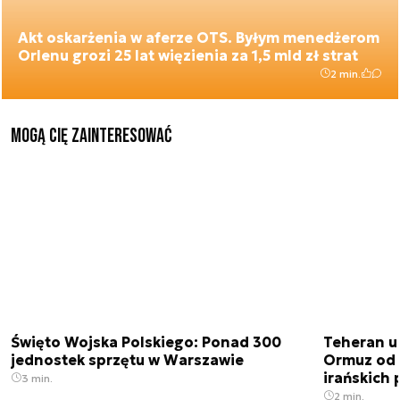
Akt oskarżenia w aferze OTS. Byłym menedżerom
Orlenu grozi 25 lat więzienia za 1,5 mld zł strat
2 min.
Mogą Cię zainteresować
Święto Wojska Polskiego: Ponad 300
Teheran uz
jednostek sprzętu w Warszawie
Ormuz od 
irańskich
3 min.
2 min.