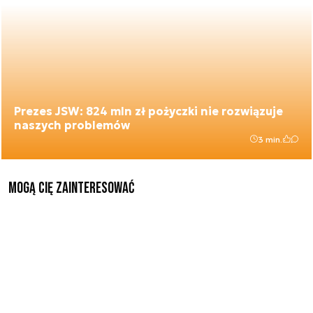
Prezes JSW: 824 mln zł pożyczki nie rozwiązuje
naszych problemów
3 min.
Mogą Cię zainteresować