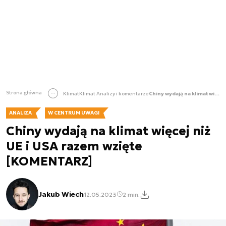
Strona główna
Klimat
Klimat Analizy i komentarze
Chiny wydają na klimat więcej niż UE i USA razem wzięte [KOMENTARZ]
ANALIZA
W CENTRUM UWAGI
Chiny wydają na klimat więcej niż
UE i USA razem wzięte
[KOMENTARZ]
Jakub Wiech
12.05.2023
2 min.