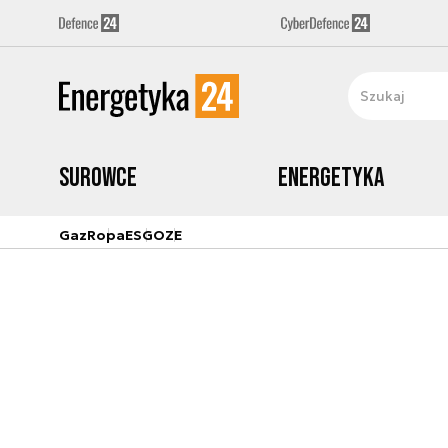
Surowce
Energetyka
Gaz
Ropa
ESG
OZE