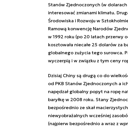
Stanów Zjednoczonych (w dolarach U
interesować zmianami klimatu. Dru
Środowiska i Rozwoju w Sztokholmie 
Ramową konwencję Narodów Zjednoc
w 1992 roku (po 20 latach przerwy o
kosztowała niecałe 25 dolarów za b
globalnego zużycia tego surowca. P
wyczerpią i w związku z tym ceny r
Dzisiaj Chiny są drugą co do wielk
od PKB Stanów Zjednoczonych a ich
napędzał globalny popyt na ropę na
baryłkę w 2008 roku. Stany Zjedn
bezpośrednio ze skał macierzystych,
niewyobrażalnych wcześniej zasobów
(najpierw bezpośrednio a wraz z wp