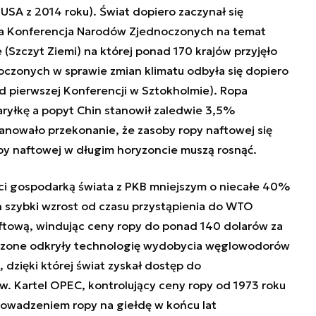
SA z 2014 roku). Świat dopiero zaczynał się
ga Konferencja Narodów Zjednoczonych na temat
(Szczyt Ziemi) na której ponad 170 krajów przyjęło
zonych w sprawie zmian klimatu odbyła się dopiero
d pierwszej Konferencji w Sztokholmie). Ropa
aryłkę a popyt Chin stanowił zaledwie 3,5%
anowało przekonanie, że zasoby ropy naftowej się
opy naftowej w długim horyzoncie muszą rosnąć.
ości gospodarką świata z PKB mniejszym o niecałe 40%
 szybki wzrost od czasu przystąpienia do WTO
ftową, windując ceny ropy do ponad 140 dolarów za
oczone odkryły technologię wydobycia węglowodorów
 dzięki której świat zyskał dostęp do
. Kartel OPEC, kontrolujący ceny ropy od 1973 roku
rowadzeniem ropy na giełdę w końcu lat