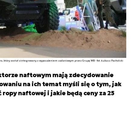
ra, który został zintegrowany z wyposażeniem zadaniowym przez Grupę WB - fot. Łukasz Pacholski
ektorze naftowym mają zdecydowanie
waniu na ich temat myśli się o tym, jak
ropy naftowej i jakie będą ceny za 25