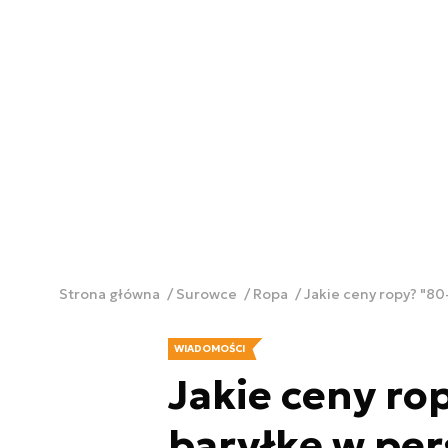
Strona główna
Surowce
Ropa
Jakie ceny ropy? "8
WIADOMOŚCI
Jakie ceny ro
baryłkę w pe