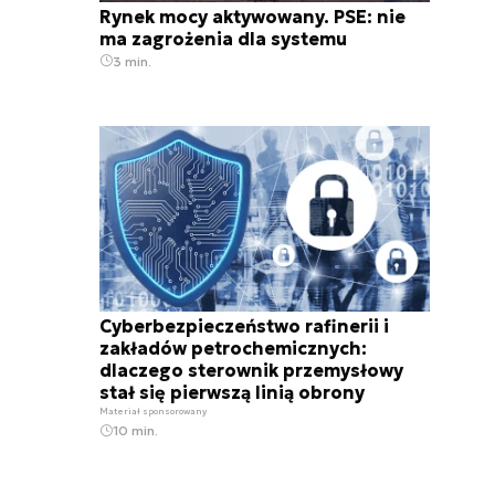
Rynek mocy aktywowany. PSE: nie
ma zagrożenia dla systemu
3 min.
Cyberbezpieczeństwo rafinerii i
zakładów petrochemicznych:
dlaczego sterownik przemysłowy
stał się pierwszą linią obrony
Materiał sponsorowany
10 min.