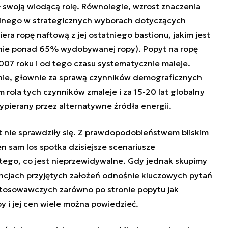
ł swoją wiodącą rolę. Równolegle, wzrost znaczenia
ralnego w strategicznych wyborach dotyczących
ra ropę naftową z jej ostatniego bastionu, jakim jest
alnie ponad 65% wydobywanej ropy). Popyt na ropę
007 roku i od tego czasu systematycznie maleje.
śnie, głownie za sprawą czynników demograficznych
 rola tych czynników zmaleje i za 15-20 lat globalny
wypierany przez alternatywne źródła energii.
at nie sprawdziły się. Z prawdopodobieństwem bliskim
 sam los spotka dzisiejsze scenariusze
tego, co jest nieprzewidywalne. Gdy jednak skupimy
ncjach przyjętych założeń odnośnie kluczowych pytań
tosowawczych zarówno po stronie popytu jak
py i jej cen wiele można powiedzieć.