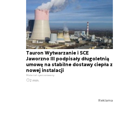
Tauron Wytwarzanie i SCE
Jaworzno III podpisały długoletnią
umowę na stabilne dostawy ciepła z
nowej instalacji
Materiał sponsorowany
2 min.
Reklama