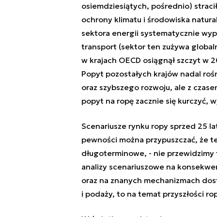
osiemdziesiątych, pośrednio) straci
ochrony klimatu i środowiska natu
sektora energii systematycznie wypie
transport (sektor ten zużywa glob
w krajach OECD osiągnął szczyt w 2
Popyt pozostałych krajów nadal ro
oraz szybszego rozwoju, ale z czasem
popyt na ropę zacznie się kurczyć, 
Scenariusze rynku ropy sprzed 25 l
pewności można przypuszczać, że ten
długoterminowe, - nie przewidzimy 
analizy scenariuszowe na konsekwe
oraz na znanych mechanizmach dos
i podaży, to na temat przyszłości ro