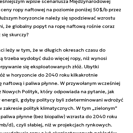
śniejszym wpisie
scenariusza Międzynarodowej
ć ceny ropy naftowej na poziomie poniżej 50$/b przez
 dłuższym horyzoncie należy się spodziewać wzrostu
i, że globalny popyt na ropę naftową rośnie coraz
 się skurczy?
ci leży w tym, że w długich okresach czasu do
ą trzeba wydobyć dużo więcej ropy, niż wynosi
erpywanie się eksploatowanych złóż. Ubytki
óż w horyzoncie do 2040 roku kilkakrotnie
pę naftową i paliwa płynne. W przywołanym wcześniej
z Nowych Polityk, który odpowiada na pytanie, jak
 energii, gdyby politycy byli zdeterminowani wdrożyć
w zakresie polityk klimatycznych. W tym „zielonym”
 paliwa płynne (bez biopaliw) wzrasta do 2040 roku
mb/d), czyli słabiej, niż w projekcjach rynkowych.
u wydobycia ropy z już eksploatowanych pokładów