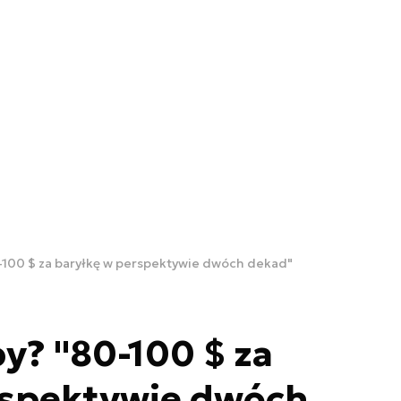
0-100 $ za baryłkę w perspektywie dwóch dekad"
py? "80-100 $ za
rspektywie dwóch