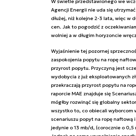
W świetle przedstawionego
we wcze
Agencji Energii nie uda się utrzyma
dłużej, niż kolejne 2-3 lata, więc w
cen. Jak to pogodzić z oczekiwaniam
wolniej a w długim horyzoncie wręcz
Wyjaśnienie tej pozornej sprzecznoś
zaspokojenia popytu na ropę naftow
przyrost popytu. Przyczyną jest scz
wydobycia z już eksploatowanych zł
przekraczają przyrost popytu na ro
raporcie MAE znajduje się Scenarius
mógłby rozwinąć się globalny sektor
wszystko to, co obiecali wyborcom 
scenariuszu popyt na ropę naftową i
jedynie o 13 mb/d, (corocznie o 0,5 
Jednak na samo uzupełnienie spadk