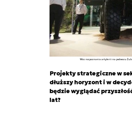
Wóz rozpoznania artylerii na podwozu Żub
Projekty strategiczne w s
dłuższy horyzont i w decydo
będzie wyglądać przyszłość 
lat?