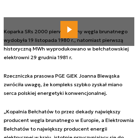
Koparka SRs 2000 pierwsze tony węgla brunatnego
wydobyła 19 listopada 1980 r., natomiast pierwszą
historyczną MWh wyprodukowano w bełchatowskiej
elektrowni 29 grudnia 1981 r.
Rzeczniczka prasowa PGE GiEK Joanna Blewąska
zwróciła uwagę, że kompleks szybko zyskał miano
serca polskiej energetyki konwencjonalnej.
„Kopalnia Bełchatów to przez dekady największy
producent węgla brunatnego w Europie, a Elektrownia
Bełchatów to największy producent energii
elektrycznej w kraju, istotnie przyczyniający się do