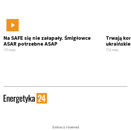
Na SAFE się nie załapały. Śmigłowce
Trwają kon
ASAR potrzebne ASAP
ukraińskie
1 min.
2 min.
Zobacz również