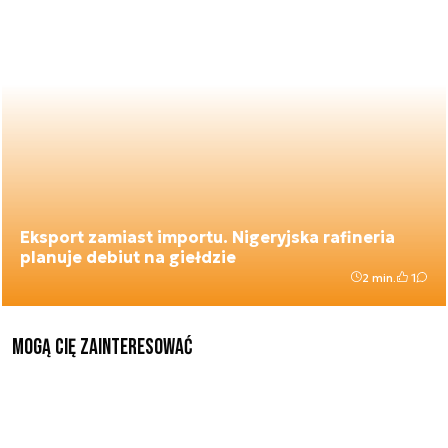
Eksport zamiast importu. Nigeryjska rafineria
planuje debiut na giełdzie
2 min.
1
Mogą Cię zainteresować