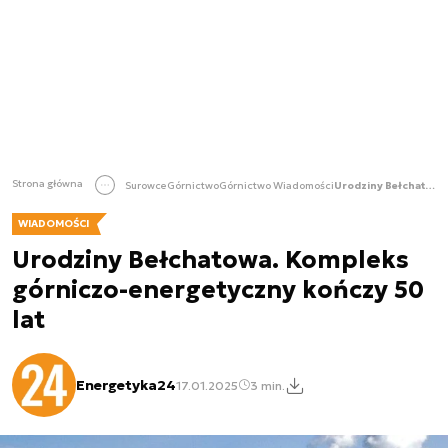
Strona główna
Surowce
Górnictwo
Górnictwo Wiadomości
Urodziny Bełchatowa. Kompleks górniczo-energetyczny kończy 50 lat
WIADOMOŚCI
Urodziny Bełchatowa. Kompleks
górniczo-energetyczny kończy 50
lat
Energetyka24
17.01.2025
3 min.