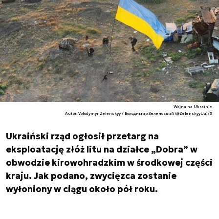
Wojna na Ukrainie
Autor. Volodymyr Zelenskyy / Володимир Зеленський (@ZelenskyyUa)/X
Ukraiński rząd ogłosił przetarg na
eksploatację złóż litu na działce „Dobra” w
obwodzie kirowohradzkim w środkowej części
kraju. Jak podano, zwycięzca zostanie
wyłoniony w ciągu około pół roku.