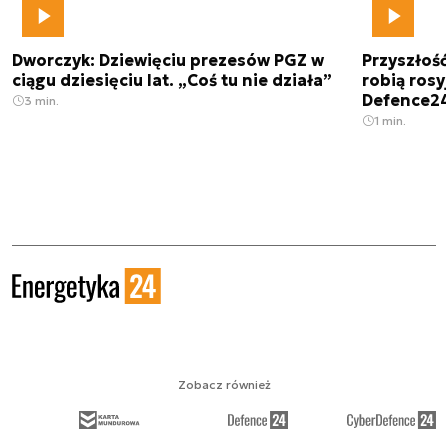
Dworczyk: Dziewięciu prezesów PGZ w
Przyszłoś
ciągu dziesięciu lat. „Coś tu nie działa”
robią rosyj
Defence2
3 min.
1 min.
Zobacz również