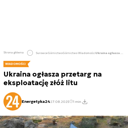
Strona główna
Surowce
Górnictwo
Górnictwo Wiadomości
Ukraina ogłasza przetarg na eksploatację złóż litu
WIADOMOŚCI
Ukraina ogłasza przetarg na
eksploatację złóż litu
Energetyka24
27.08.2025
1 min.