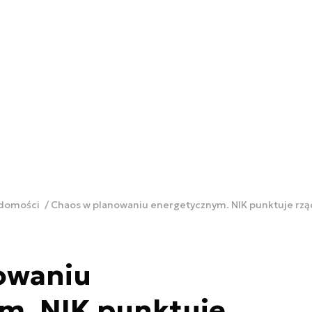
adomości
Chaos w planowaniu energetycznym. NIK punktuje rz
owaniu
m. NIK punktuje