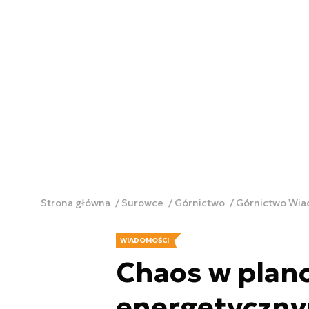
Strona główna
Surowce
Górnictwo
Górnictwo Wi
WIADOMOŚCI
Chaos w plan
energetyczny