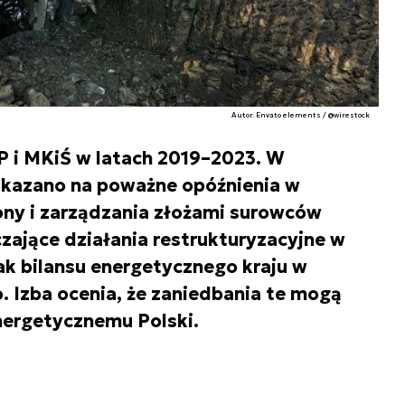
Autor. Envato elements / @wirestock
P i MKiŚ w latach 2019–2023. W
kazano na poważne opóźnienia w
ony i zarządzania złożami surowców
zające działania restrukturyzacyjne w
ak bilansu energetycznego kraju w
 Izba ocenia, że zaniedbania te mogą
nergetycznemu Polski.