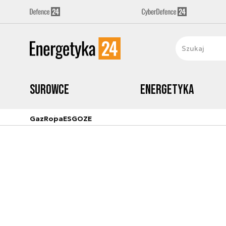
Surowce
Energetyka
Gaz
Ropa
ESG
OZE