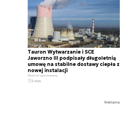
Tauron Wytwarzanie i SCE
Jaworzno III podpisały długoletnią
umowę na stabilne dostawy ciepła z
nowej instalacji
Materiał sponsorowany
2 min.
Reklama