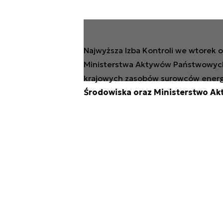
Najwyższa Izba Kontroli we wtorek o
Ministerstwa Aktywów Państwowych 
krajowych zasobów surowców ener
Środowiska oraz Ministerstwo Ak