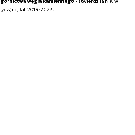
e górnictwa węgla kamiennego
- stwierdziła NIK w
otyczącej lat 2019-2023.