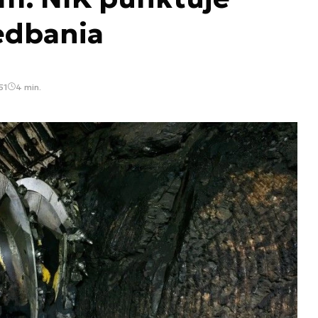
edbania
51
4 min.