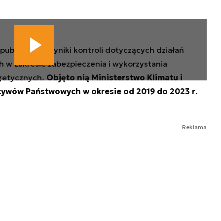
publikowała wyniki kontroli dotyczących działań
w zakresie zabezpieczenia i wykorzystania
getycznych.
Objęto nią Ministerstwo Klimatu i
tywów Państwowych w okresie od 2019 do 2023 r
.
Reklama