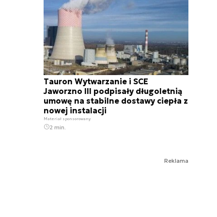
Tauron Wytwarzanie i SCE
Jaworzno III podpisały długoletnią
umowę na stabilne dostawy ciepła z
nowej instalacji
Materiał sponsorowany
2 min.
Reklama