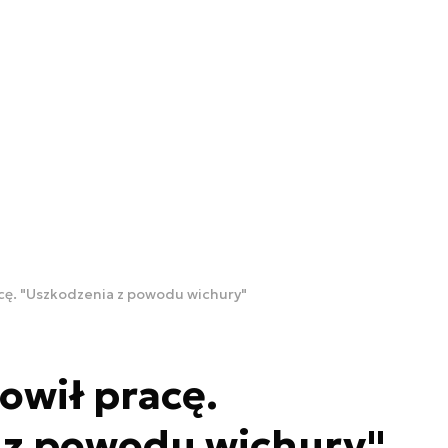
cę. "Uszkodzenia z powodu wichury"
owił pracę.
 z powodu wichury"