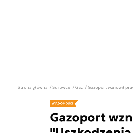
Strona główna
Surowce
Gaz
Gazoport wznowił pra
WIADOMOŚCI
Gazoport wzn
"Uszkodzenia