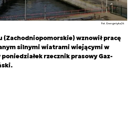
Fot. Energetyka24
u (Zachodniopomorskie) wznowił pracę
nym silnymi wiatrami wiejącymi w
 poniedziałek rzecznik prasowy Gaz-
ski.