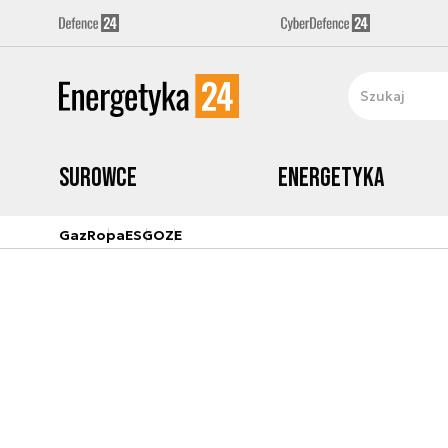
Surowce
Energetyka
Gaz
Ropa
ESG
OZE