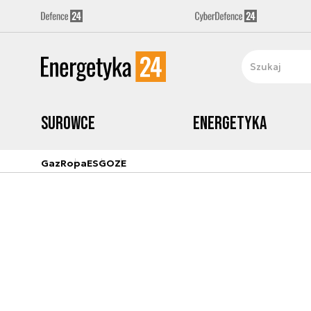
Surowce
Energetyka
Gaz
Ropa
ESG
OZE