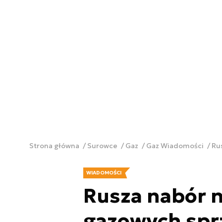
Strona główna
Surowce
Gaz
Gaz Wiadomości
Ru
WIADOMOŚCI
Rusza nabór n
gazowych spr