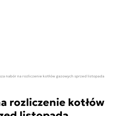
sza nabór na rozliczenie kotłów gazowych sprzed listopada
a rozliczenie kotłów
zed listopada