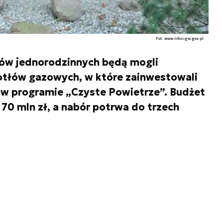
Fot. www.nfosigw.gov.pl
mów jednorodzinnych będą mogli
otłów gazowych, w które zainwestowali
 w programie „Czyste Powietrze”. Budżet
0 mln zł, a nabór potrwa do trzech