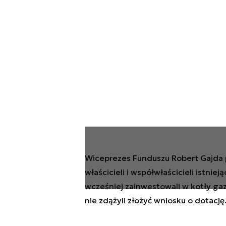
Wiceprezes Funduszu Robert Gajda p
właścicieli i współwłaścicieli istnie
wcześniej zainwestowali w kotły ga
nie zdążyli złożyć wniosku o dotację