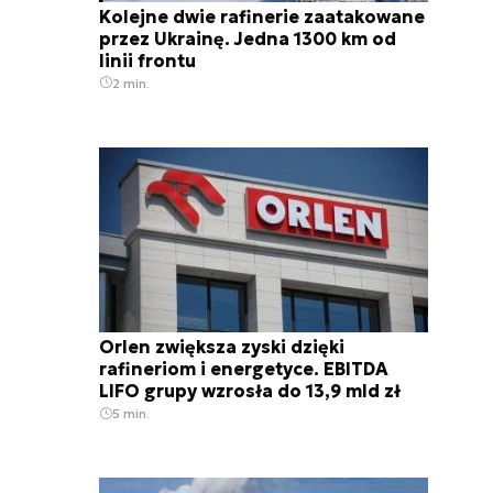
Kolejne dwie rafinerie zaatakowane
przez Ukrainę. Jedna 1300 km od
linii frontu
2 min.
Orlen zwiększa zyski dzięki
rafineriom i energetyce. EBITDA
LIFO grupy wzrosła do 13,9 mld zł
5 min.