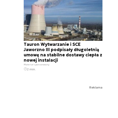
Tauron Wytwarzanie i SCE
Jaworzno III podpisały długoletnią
umowę na stabilne dostawy ciepła z
nowej instalacji
Materiał sponsorowany
2 min.
Reklama