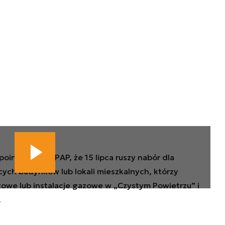
oinformował PAP, że 15 lipca ruszy nabór dla
jących budynków lub lokali mieszkalnych, którzy
zowe lub instalacje gazowe w „Czystym Powietrzu” i
.