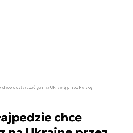
 chce dostarczać gaz na Ukrainę przez Polskę
ajpedzie chce
z na Ukrainę przez