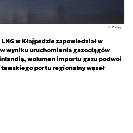
Fot.: Pixabay
a LNG w Kłajpedzie zapowiedział w
e w wyniku uruchomienia gazociągów
 Finlandią, wolumen importu gazu podwoi
 litewskiego portu regionalny węzeł