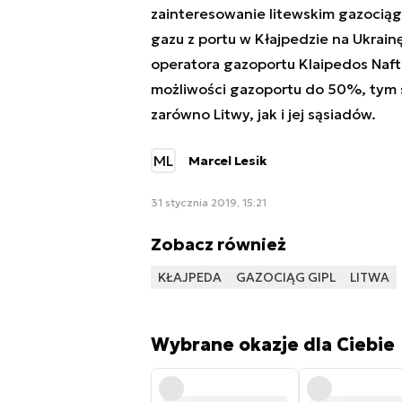
zainteresowanie litewskim gazociągi
gazu z portu w Kłajpedzie na Ukrain
operatora gazoportu Klaipedos Nafta
możliwości gazoportu do 50%, tym 
zarówno Litwy, jak i jej sąsiadów.
ML
Marcel Lesik
31 stycznia 2019, 15:21
Zobacz również
KŁAJPEDA
GAZOCIĄG GIPL
LITWA
Wybrane okazje dla Ciebie