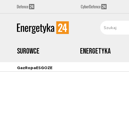
Surowce
Energetyka
Gaz
Ropa
ESG
OZE