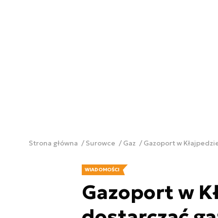
Strona główna
Surowce
Gaz
Gazoport w Kłajpedzie
WIADOMOŚCI
Gazoport w Kł
dostarczać ga