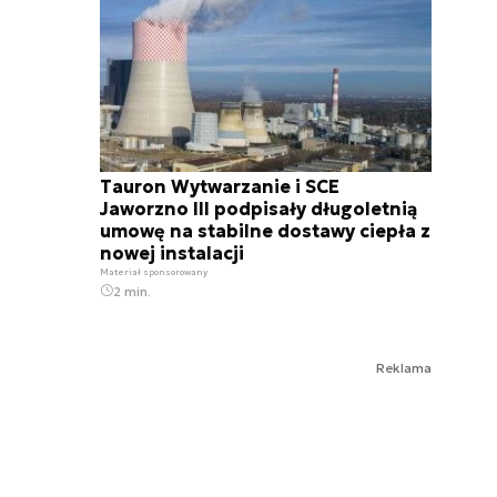
Tauron Wytwarzanie i SCE
Jaworzno III podpisały długoletnią
umowę na stabilne dostawy ciepła z
nowej instalacji
Materiał sponsorowany
2 min.
Reklama