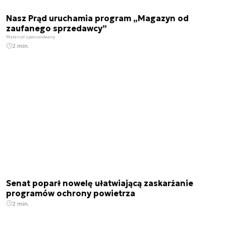
Nasz Prąd uruchamia program „Magazyn od
zaufanego sprzedawcy”
Materiał sponsorowany
2 min.
Senat poparł nowelę ułatwiającą zaskarżanie
programów ochrony powietrza
2 min.