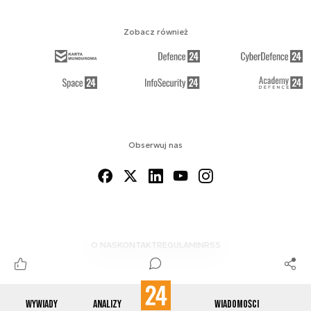
Zobacz również
Obserwuj nas
O NAS
KONTAKT
REGULAMIN
RSS
Wywiady
Analizy
Wiadomości
© 2012-2026 ENERGETYKA24