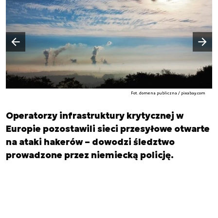
Następny slajd
Poprzedni slajd
Fot. domena publiczna / pixabay.com
Operatorzy infrastruktury krytycznej w
Europie pozostawili sieci przesyłowe otwarte
na ataki hakerów – dowodzi śledztwo
prowadzone przez niemiecką policję.