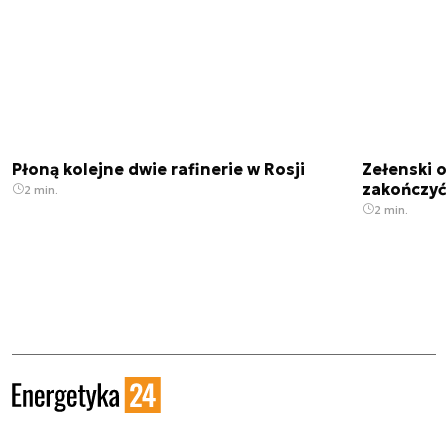
Płoną kolejne dwie rafinerie w Rosji
Zełenski 
zakończyć
2 min.
2 min.