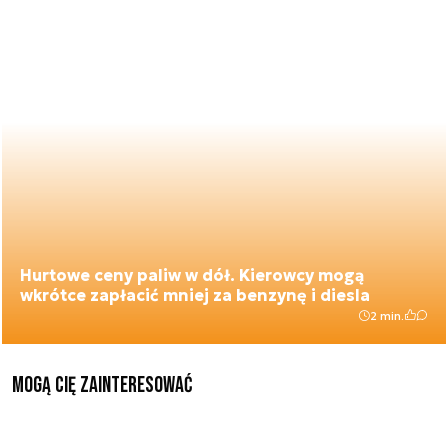
Hurtowe ceny paliw w dół. Kierowcy mogą
wkrótce zapłacić mniej za benzynę i diesla
2 min.
Mogą Cię zainteresować