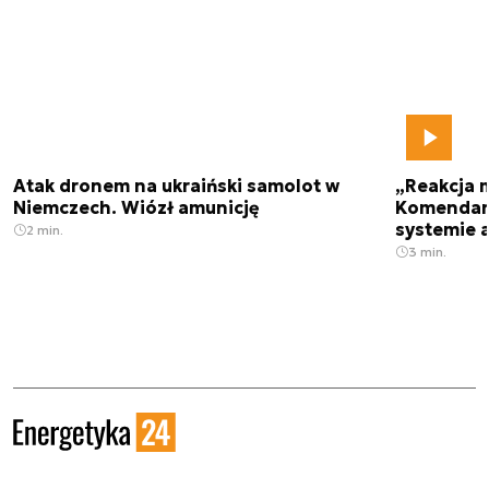
Atak dronem na ukraiński samolot w
„Reakcja 
Niemczech. Wiózł amunicję
Komendant
systemie 
2 min.
3 min.