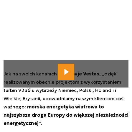
Jak na swoich kanałach
informuje Vestas
,
„dzięki
realizowanym obecnie projektom z wykorzystaniem
turbin V236 u wybrzeży Niemiec, Polski, Holandii i
Wielkiej Brytanii, udowadniamy naszym klientom coś
ważnego:
morska energetyka wiatrowa to
najszybsza droga Europy do większej niezależności
energetycznej
”
.