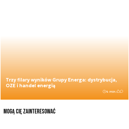
Trzy filary wyników Grupy Energa: dystrybucja,
OZE i handel energią
4 min.
Mogą Cię zainteresować