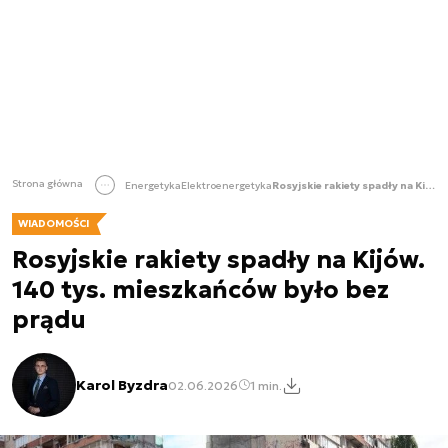
Strona główna
Energetyka
Elektroenergetyka
Rosyjskie rakiety spadły na Kijów. 140 tys. mieszkańców było bez prądu
WIADOMOŚCI
Rosyjskie rakiety spadły na Kijów.
140 tys. mieszkańców było bez
prądu
Karol Byzdra
02.06.2026
1 min.