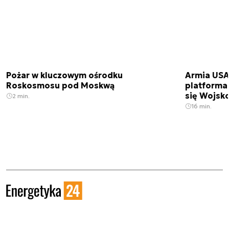
Pożar w kluczowym ośrodku
Armia USA
Roskosmosu pod Moskwą
platforma
się Wojsko
2 min.
16 min.