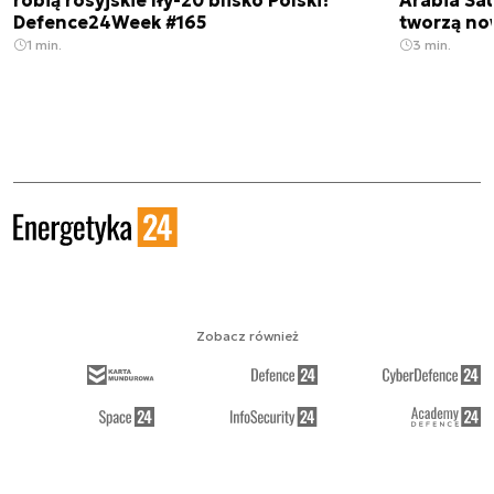
robią rosyjskie Iły-20 blisko Polski?
Arabia Sau
Defence24Week #165
tworzą no
1 min.
3 min.
Zobacz również