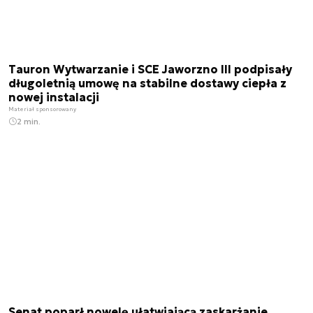
Tauron Wytwarzanie i SCE Jaworzno III podpisały
długoletnią umowę na stabilne dostawy ciepła z
nowej instalacji
Materiał sponsorowany
2 min.
Senat poparł nowelę ułatwiającą zaskarżanie