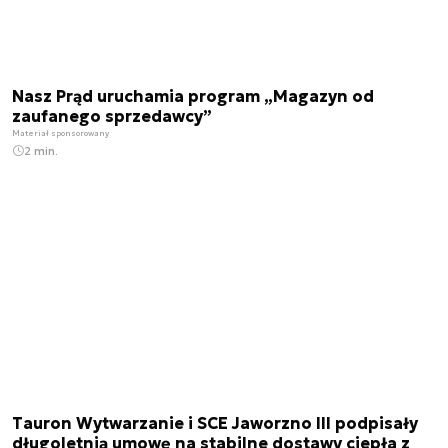
Nasz Prąd uruchamia program „Magazyn od
zaufanego sprzedawcy”
Materiał sponsorowany
2 min.
Tauron Wytwarzanie i SCE Jaworzno III podpisały
długoletnią umowę na stabilne dostawy ciepła z