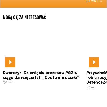
2 min.
Mogą Cię zainteresować
Dworczyk: Dziewięciu prezesów PGZ w
Przyszłoś
ciągu dziesięciu lat. „Coś tu nie działa”
robią rosyj
Defence2
3 min.
1 min.