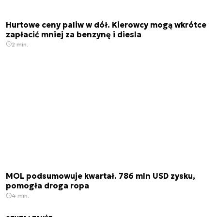
Hurtowe ceny paliw w dół. Kierowcy mogą wkrótce
zapłacić mniej za benzynę i diesla
2 min.
MOL podsumowuje kwartał. 786 mln USD zysku,
pomogła droga ropa
4 min.