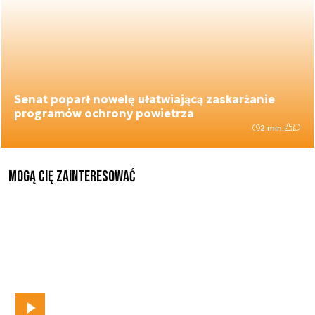
Senat poparł nowelę ułatwiającą zaskarżanie
programów ochrony powietrza
2 min.
Mogą Cię zainteresować