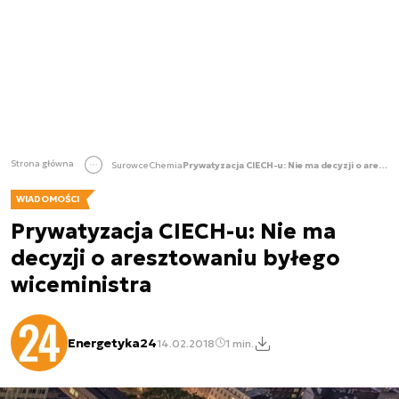
Strona główna
Surowce
Chemia
Prywatyzacja CIECH-u: Nie ma decyzji o aresztowaniu byłego wiceministra
WIADOMOŚCI
Prywatyzacja CIECH-u: Nie ma
decyzji o aresztowaniu byłego
wiceministra
Energetyka24
14.02.2018
1 min.