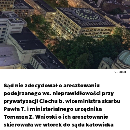
Fot. CIECH
Sąd nie zdecydował o aresztowaniu
podejrzanego ws. nieprawidłowości przy
prywatyzacji Ciechu b. wiceministra skarbu
Pawła T. i ministerialnego urzędnika
Tomasza Z. Wnioski o ich aresztowanie
skierowała we wtorek do sądu katowicka