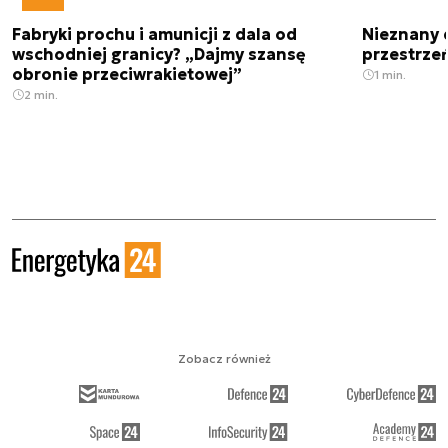
Fabryki prochu i amunicji z dala od
Nieznany 
wschodniej granicy? „Dajmy szansę
przestrze
obronie przeciwrakietowej”
1 min.
2 min.
Zobacz również