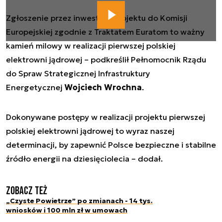
Zgłoszenie przez inwestora projektu do Komisji
Europejskiej zgodnie z Traktatem Euratom to ważny
kamień milowy w realizacji pierwszej polskiej
elektrowni jądrowej
– podkreślił Pełnomocnik Rządu
do Spraw Strategicznej Infrastruktury
Energetycznej
Wojciech Wrochna
.
Dokonywane postępy w realizacji projektu pierwszej
polskiej elektrowni jądrowej to wyraz naszej
determinacji, by zapewnić Polsce bezpieczne i stabilne
źródło energii na dziesięciolecia
– dodał.
Zobacz też
„Czyste Powietrze” po zmianach - 14 tys.
wniosków i 100 mln zł w umowach