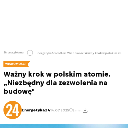
Strona główna
Energetyka
Atom
Atom Wiadomości
Ważny krok w polskim atomie. „Niezbędny dla zezwolenia na budowę"
WIADOMOŚCI
Ważny krok w polskim atomie.
„Niezbędny dla zezwolenia na
budowę"
Energetyka24
14.07.2025
2 min.