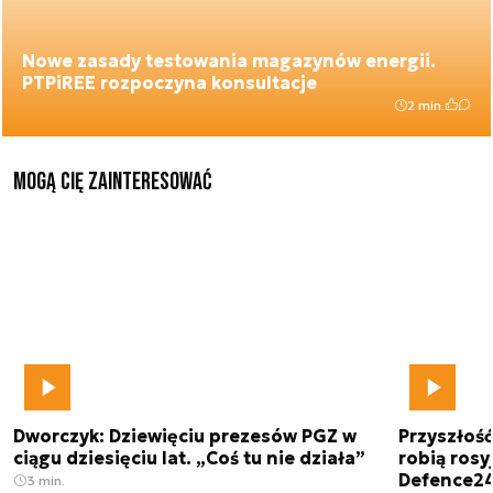
Nowe zasady testowania magazynów energii.
PTPiREE rozpoczyna konsultacje
2 min.
Mogą Cię zainteresować
Dworczyk: Dziewięciu prezesów PGZ w
Przyszłoś
ciągu dziesięciu lat. „Coś tu nie działa”
robią rosyj
Defence2
3 min.