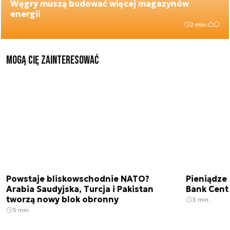
Węgry muszą budować więcej magazynów
energii
2 min.
Mogą Cię zainteresować
Powstaje bliskowschodnie NATO?
Pieniądze
Arabia Saudyjska, Turcja i Pakistan
Bank Cent
tworzą nowy blok obronny
3 min.
3 min.