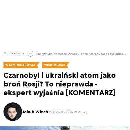
Strona główna
Energetyka
Atom
Atom Analizy i komentarze
Czarnobyl i ukraiński atom jako broń Rosji? To nieprawda - ekspert wyjaśnia [KOMENTARZ]
W CENTRUM UWAGI
WIADOMOŚCI
Czarnobyl i ukraiński atom jako
broń Rosji? To nieprawda -
ekspert wyjaśnia [KOMENTARZ]
Jakub Wiech
25.02.2022
4 min.