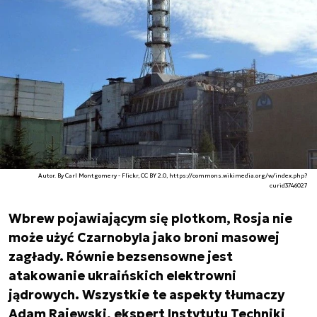
Autor. By Carl Montgomery - Flickr, CC BY 2.0, https://commons.wikimedia.org/w/index.php?
curid3746027
Wbrew pojawiającym się plotkom, Rosja nie
może użyć Czarnobyla jako broni masowej
zagłady. Równie bezsensowne jest
atakowanie ukraińskich elektrowni
jądrowych. Wszystkie te aspekty tłumaczy
Adam Rajewski, ekspert Instytutu Techniki